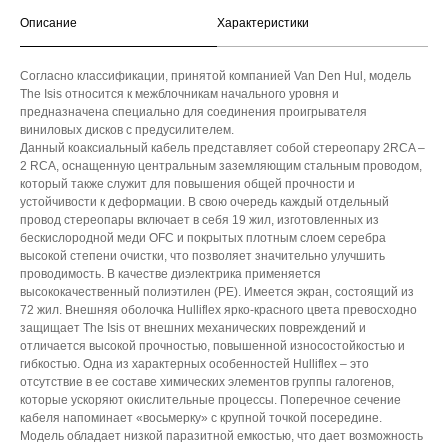
Описание
Характеристики
Согласно классификации, принятой компанией Van Den Hul, модель
The Isis относится к межблочникам начального уровня и
предназначена специально для соединения проигрывателя
виниловых дисков с предусилителем.
Данный коаксиальный кабель представляет собой стереопару 2RCA –
2 RCA, оснащенную центральным заземляющим стальным проводом,
который также служит для повышения общей прочности и
устойчивости к деформации. В свою очередь каждый отдельный
провод стереопары включает в себя 19 жил, изготовленных из
бескислородной меди OFC и покрытых плотным слоем серебра
высокой степени очистки, что позволяет значительно улучшить
проводимость. В качестве диэлектрика применяется
высококачественный полиэтилен (PE). Имеется экран, состоящий из
72 жил. Внешняя оболочка Hulliflex ярко-красного цвета превосходно
защищает The Isis от внешних механических повреждений и
отличается высокой прочностью, повышенной износостойкостью и
гибкостью. Одна из характерных особенностей Hulliflex – это
отсутствие в ее составе химических элементов группы галогенов,
которые ускоряют окислительные процессы. Поперечное сечение
кабеля напоминает «восьмерку» с крупной точкой посередине.
Модель обладает низкой паразитной емкостью, что дает возможность