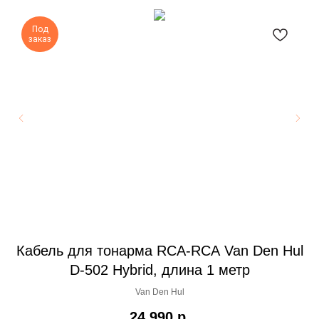
Под
заказ
ul
Кабель для тонарма RCA-RCA Van Den Hul
П
D-502 Hybrid, длина 1 метр
Van Den Hul
24 990
р.