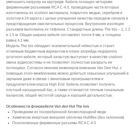
уменьшить нагрузку на картридж. Кабель оснащен четырьмя
фирменными разъемами RCA C-4.0, проводящие части которых
изготовлены из особого материала, покрытого медью, серебром и
золотом в 24 карата с целью улучшения качества передачи сигнала и
предотвращения окислительных процессов. Внутренняя изоляция
разъемов выполнена из тефлона. Стандартные длины The Isis – 1, 1.2
и 1.5 м. Общая ширина кабеля составляет почти 9 мм, а толщина
равна 4,1 мм.
Модель The Isis обладает исключительной гибкостью и станет
отличным бюджетным вариантом в плане апгрейда недорогого
штатного кабеля, который зачастую выступает в качестве слабого
звена аудиосистемы и не позволяет полностью раскрыть ее
потенциал. Согласно мнению инженеров компании Van Den Hul, с
помощью этого межблочника можно добиться серьезных улучшений в
звучании даже в связке с виниловым проигрывателем и
предусилителем класса High End. Кабель позволяет получить
плотный насыщенный бас, а также отличается теплым тональным
балансом, общей чистотой саунда и хорошей детальностью.
Особенности фонокабеля Van den Hul The Isis
Проводники из посеребренной бескислородной меди
Химически инертная внешняя оболочка Hulliflex (без галогенов)
Позолоченные фирменные разъемы RCA С-4.0