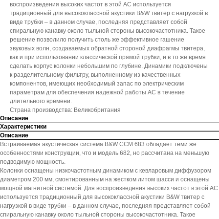
воспроизведения высоких частот в этой АС используется
традиционный для высококлассной акустики B&W твитер с нагрузкой в
виде трубки – в данном случае, последняя представляет собой
спиральную канавку около тыльной стороны высокочастотника. Такое
решение позволило получить столь же эффективное гашение
звуковых волн, создаваемых обратной стороной диафрагмы твитера,
как и при использовании классической прямой трубки, и в то же время
сделать корпус колонки небольшим по глубине. Динамики подключены
к разделительному фильтру, выполненному из качественных
компонентов, имеющих необходимый запас по электрическим
параметрам для обеспечения надежной работы АС в течение
длительного времени.
Страна производства: Великобритания
Описание
Характеристики
Описание
Встраиваемая акустическая система B&W CCM 683 обладает теми же
особенностями конструкции, что и модель 682, но рассчитана на меньшую
подводимую мощность.
Колонки оснащены низкочастотным динамиком с кевларовым диффузором
диаметром 200 мм, смонтированным на жестком литом шасси и оснащены
мощной магнитной системой. Для воспроизведения высоких частот в этой АС
используется традиционный для высококлассной акустики B&W твитер с
нагрузкой в виде трубки – в данном случае, последняя представляет собой
спиральную канавку около тыльной стороны высокочастотника. Такое