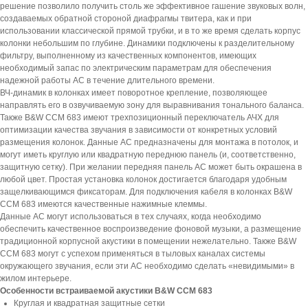
решение позволило получить столь же эффективное гашение звуковых волн,
создаваемых обратной стороной диафрагмы твитера, как и при
использовании классической прямой трубки, и в то же время сделать корпус
колонки небольшим по глубине. Динамики подключены к разделительному
фильтру, выполненному из качественных компонентов, имеющих
необходимый запас по электрическим параметрам для обеспечения
надежной работы АС в течение длительного времени.
ВЧ-динамик в колонках имеет поворотное крепление, позволяющее
направлять его в озвучиваемую зону для выравнивания тонального баланса.
Также B&W CCM 683 имеют трехпозиционный переключатель АЧХ для
оптимизации качества звучания в зависимости от конкретных условий
размещения колонок. Данные АС предназначены для монтажа в потолок, и
могут иметь круглую или квадратную переднюю панель (и, соответственно,
защитную сетку). При желании передняя панель АС может быть окрашена в
любой цвет. Простая установка колонок достигается благодаря удобным
защелкивающимся фиксаторам. Для подключения кабеля в колонках B&W
CCM 683 имеются качественные нажимные клеммы.
Данные АС могут использоваться в тех случаях, когда необходимо
обеспечить качественное воспроизведение фоновой музыки, а размещение
традиционной корпусной акустики в помещении нежелательно. Также B&W
CCM 683 могут с успехом применяться в тыловых каналах системы
окружающего звучания, если эти АС необходимо сделать «невидимыми» в
жилом интерьере.
Особенности встраиваемой акустики B&W CCM 683
Круглая и квадратная защитные сетки