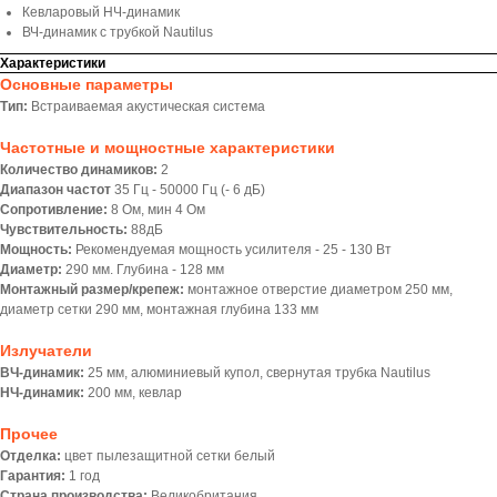
Кевларовый НЧ-динамик
ВЧ-динамик с трубкой Nautilus
Характеристики
Основные параметры
Тип:
Встраиваемая акустическая система
Частотные и мощностные характеристики
Количество динамиков:
2
Диапазон частот
35 Гц - 50000 Гц (- 6 дБ)
Сопротивление:
8 Ом, мин 4 Ом
Чувствительность:
88дБ
Мощность:
Рекомендуемая мощность усилителя - 25 - 130 Вт
Диаметр:
290 мм. Глубина - 128 мм
Монтажный размер/крепеж:
монтажное отверстие диаметром 250 мм,
диаметр сетки 290 мм, монтажная глубина 133 мм
Излучатели
ВЧ-динамик:
25 мм, алюминиевый купол, свернутая трубка Nautilus
НЧ-динамик:
200 мм, кевлар
Прочее
Отделка:
цвет пылезащитной сетки белый
Гарантия:
1 год
Страна производства:
Великобритания