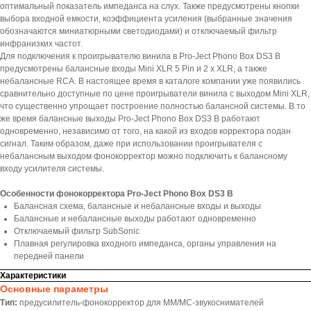
оптимальный показатель импеданса на слух. Также предусмотрены кнопки
выбора входной емкости, коэффициента усиления (выбранные значения
обозначаются миниатюрными светодиодами) и отключаемый фильтр
инфранизких частот.
Для подключения к проигрывателю винила в Pro-Ject Phono Box DS3 B
предусмотрены балансные входы Mini XLR 5 Pin и 2 х XLR, а также
небалансные RCA. В настоящее время в каталоге компании уже появились
сравнительно доступные по цене проигрыватели винила с выходом Mini XLR,
что существенно упрощает построение полностью балансной системы. В то
же время балансные выходы Pro-Ject Phono Box DS3 B работают
одновременно, независимо от того, на какой из входов корректора подан
сигнал. Таким образом, даже при использовании проигрывателя с
небалансным выходом фонокорректор можно подключить к балансному
входу усилителя системы.
Особенности фонокорректора Pro-Ject Phono Box DS3 B
Балансная схема, балансные и небалансные входы и выходы
Балансные и небалансные выходы работают одновременно
Отключаемый фильтр SubSonic
Плавная регулировка входного импеданса, органы управления на
передней панели
Характеристики
Основные параметры
Тип:
предусилитель-фонокорректор для MM/MC-звукоснимателей