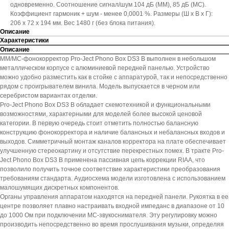
одновременно. Соотношение сигнал/шум 104 дБ (ММ), 85 дБ (МС).
Коэффициент гармоник + шум - менее 0,0001 %. Размеры (Ш х В х Г):
206 х 72 х 194 мм. Вес 1480 г (без блока питания).
Описание
Характеристики
Описание
MM/MC-фонокорректор Pro-Ject Phono Box DS3 B выполнен в небольшом
металлическом корпусе с алюминиевой передней панелью. Устройство
можно удобно разместить как в стойке с аппаратурой, так и непосредственно
рядом с проигрывателем винила. Модель выпускается в черном или
серебристом вариантах отделки.
Pro-Ject Phono Box DS3 B обладает схемотехникой и функциональными
возможностями, характерными для моделей более высокой ценовой
категории. В первую очередь стоит отметить полностью балансную
конструкцию фонокорректора и наличие балансных и небалансных входов и
выходов. Симметричный монтаж каналов корректора на плате обеспечивает
улучшенную стереокартину и отсутствие перекрестных помех. В тракте Pro-
Ject Phono Box DS3 B применена пассивная цепь коррекции RIAA, что
позволило получить точное соответствие характеристики преобразования
требованиям стандарта. Аудиосхема модели изготовлена с использованием
малошумящих дискретных компонентов.
Органы управления аппаратом находятся на передней панели. Рукоятка в ее
центре позволяет плавно настраивать входной импеданс в диапазоне от 10
до 1000 Ом при подключении MC-звукоснимателя. Эту регулировку можно
производить непосредственно во время прослушивания музыки, определяя