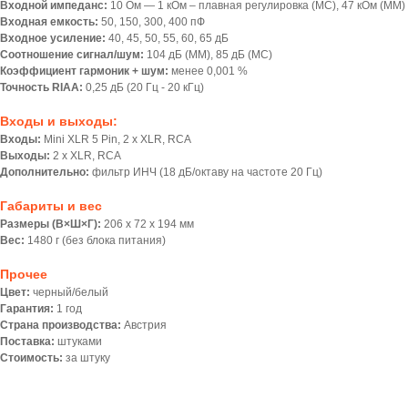
Входной импеданс:
10 Ом — 1 кОм – плавная регулировка (MC), 47 кОм (ММ)
Входная емкость:
50, 150, 300, 400 пФ
Входное усиление:
40, 45, 50, 55, 60, 65 дБ
Соотношение сигнал/шум:
104 дБ (ММ), 85 дБ (МС)
Коэффициент гармоник + шум:
менее 0,001 %
Точность RIAA:
0,25 дБ (20 Гц - 20 кГц)
Входы и выходы:
Входы:
Mini XLR 5 Pin, 2 х XLR, RCA
Выходы:
2 х XLR, RCA
Дополнительно:
фильтр ИНЧ (18 дБ/октаву на частоте 20 Гц)
Габариты и вес
Размеры (В×Ш×Г):
206 х 72 х 194 мм
Вес:
1480 г (без блока питания)
Прочее
Цвет:
черный/белый
Гарантия:
1 год
Страна производства:
Австрия
Поставка:
штуками
Стоимость:
за штуку