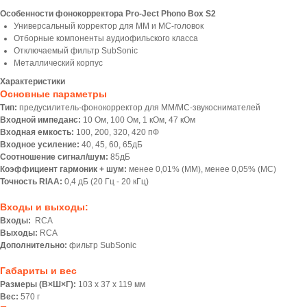
Особенности фонокорректора Pro-Ject Phono Box S2
Универсальный корректор для MM и MC-головок
Отборные компоненты аудиофильского класса
Отключаемый фильтр SubSonic
Металлический корпус
Характеристики
Основные параметры
Тип:
предусилитель-фонокорректор для MM/MC-звукоснимателей
Входной импеданс:
10 Ом, 100 Ом, 1 кОм, 47 кОм
Входная емкость:
100, 200, 320, 420 пФ
Входное усиление:
40, 45, 60, 65дБ
Соотношение сигнал/шум:
85дБ
Коэффициент гармоник + шум:
менее 0,01% (ММ), менее 0,05% (МС)
Точность RIAA:
0,4 дБ (20 Гц - 20 кГц)
Входы и выходы:
Входы:
RCA
Выходы:
RCA
Дополнительно:
фильтр SubSonic
Габариты и вес
Размеры (В×Ш×Г):
103 х 37 х 119 мм
Вес:
570 г