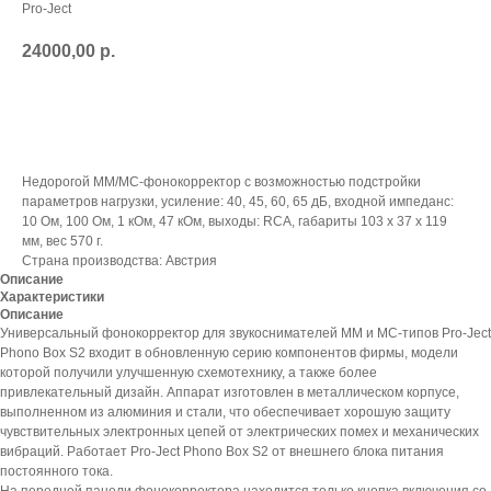
Pro-Ject
24000,00
р.
В корзину
Недорогой ММ/МС-фонокорректор с возможностью подстройки
параметров нагрузки, усиление: 40, 45, 60, 65 дБ, входной импеданс:
10 Ом, 100 Ом, 1 кОм, 47 кОм, выходы: RCA, габариты 103 х 37 х 119
мм, вес 570 г.
Страна производства: Австрия
Описание
Характеристики
Описание
Универсальный фонокорректор для звукоснимателей MM и MC-типов Pro-Ject
Phono Box S2 входит в обновленную серию компонентов фирмы, модели
которой получили улучшенную схемотехнику, а также более
привлекательный дизайн. Аппарат изготовлен в металлическом корпусе,
выполненном из алюминия и стали, что обеспечивает хорошую защиту
чувствительных электронных цепей от электрических помех и механических
вибраций. Работает Pro-Ject Phono Box S2 от внешнего блока питания
постоянного тока.