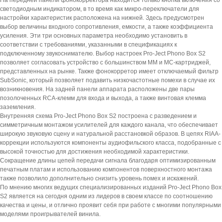
На передней панели фонокорректора находится только кнопка включения со
светодиодным индикатором, в то время как микро-переключатели для
настройки характеристик расположена на нижней. Здесь предусмотрен
выбор величины входного сопротивления, емкости, а также коэффициента
усиления. Эти три основных параметра необходимо установить в
соответствии с требованиями, указанными в спецификациях к
подключенному звукоснимателю. Выбор настроек Pro-Ject Phono Box S2
позволяет согласовать устройство с большинством MM и MC-картриджей,
представленных на рынке. Также фонокорретор имеет отключаемый фильтр
SubSonic, который позволяет подавить низкочастотные помехи в случае их
возникновения. На задней панели аппарата расположены две пары
позолоченных RCA-клемм для входа и выхода, а также винтовая клемма
заземления.
Внутренняя схема Pro-Ject Phono Box S2 построена с разведением и
симметричным монтажом усилителей для каждого канала, что обеспечивает
широкую звуковую сцену и натуральной расстановкой образов. В цепях RIAA-
коррекции используются компоненты аудиофильского класса, подобранные с
высокой точностью для достижения необходимой характеристики.
Сокращение длины цепей передачи сигнала благодаря оптимизированным
печатным платам и использованию компонентов поверхностного монтажа
также позволило дополнительно снизить уровень помех и искажений.
По мнению многих ведущих специализированных изданий Pro-Ject Phono Box
S2 является на сегодня одним из лидеров в своем классе по соотношению
качества и цены, и отлично проявит себя при работе с многими популярными
моделями проигрывателей винила.