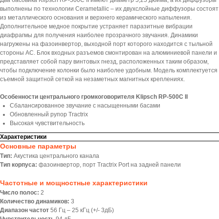
Два басовика Klipsch RP-500C II имеют диаметр 5,25 дюйма, а их диффузоры
выполнены по технологии Cerametallic – их двухслойные диффузоры состоят
из металлического основания и верхнего керамического напыления.
Дополнительное медное покрытие устраняет паразитные вибрации
диафрагмы для получения наиболее прозрачного звучания. Динамики
нагружены на фазоинвертор, выходной порт которого находится с тыльной
стороны АС. Блок входных разъемов смонтирован на алюминиевой панели и
представляет собой пару винтовых гнезд, расположенных таким образом,
чтобы подключение колонки было наиболее удобным. Модель комплектуется
съемной защитной сеткой на незаметных магнитных креплениях.
Особенности центрального громкоговорителя Klipsch RP-500C II
Сбалансированное звучание с насыщенными басами
Обновленный рупор Tractrix
Высокая чувствительность
Характеристики
Основные параметры
Тип:
Акустика центрального канала
Тип корпуса:
фазоинвертор, порт Tractrix Port на задней панели
Частотные и мощностные характеристики
Число полос:
2
Количество динамиков:
3
Диапазон частот
56 Гц – 25 кГц (+/- 3дБ)