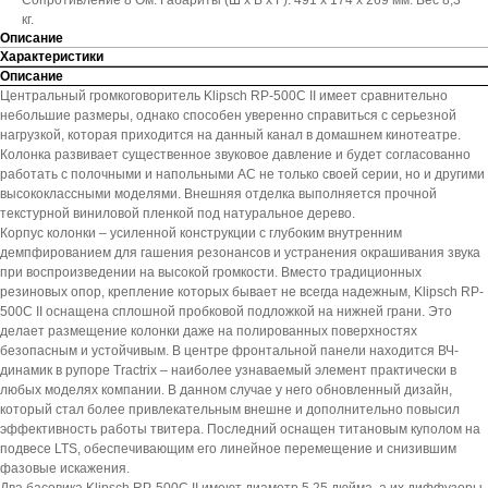
Сопротивление 8 Ом. Габариты (Ш х В х Г): 491 х 174 х 269 мм. Вес 8,3
кг.
Описание
Характеристики
Описание
Центральный громкоговоритель Klipsch RP-500C II имеет сравнительно
небольшие размеры, однако способен уверенно справиться с серьезной
нагрузкой, которая приходится на данный канал в домашнем кинотеатре.
Колонка развивает существенное звуковое давление и будет согласованно
работать с полочными и напольными АС не только своей серии, но и другими
высококлассными моделями. Внешняя отделка выполняется прочной
текстурной виниловой пленкой под натуральное дерево.
Корпус колонки – усиленной конструкции с глубоким внутренним
демпфированием для гашения резонансов и устранения окрашивания звука
при воспроизведении на высокой громкости. Вместо традиционных
резиновых опор, крепление которых бывает не всегда надежным, Klipsch RP-
500C II оснащена сплошной пробковой подложкой на нижней грани. Это
делает размещение колонки даже на полированных поверхностях
безопасным и устойчивым. В центре фронтальной панели находится ВЧ-
динамик в рупоре Tractrix – наиболее узнаваемый элемент практически в
любых моделях компании. В данном случае у него обновленный дизайн,
который стал более привлекательным внешне и дополнительно повысил
эффективность работы твитера. Последний оснащен титановым куполом на
подвесе LTS, обеспечивающим его линейное перемещение и снизившим
фазовые искажения.