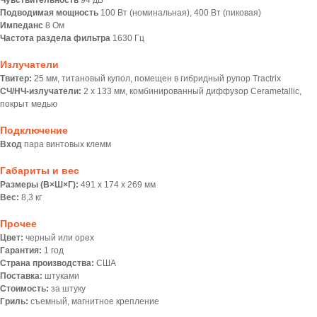
Чувствительность
94 дБ
Подводимая мощность
100 Вт (номинальная), 400 Вт (пиковая)
Импеданс
8 Ом
Частота раздела фильтра
1630 Гц
Излучатели
Твитер:
25 мм, титановый купол, помещен в гибридный рупор Tractrix
СЧ/НЧ-излучатели:
2 х 133 мм, комбинированный диффузор Cerametallic,
покрыт медью
Подключение
Вход
пара винтовых клемм
Габариты и вес
Размеры (В×Ш×Г):
491 x 174 x 269 мм
Вес:
8,3 кг
Прочее
Цвет:
черный или орех
Гарантия:
1 год
Страна производства:
США
Поставка:
штуками
Стоимость:
за штуку
Гриль:
съемный, магнитное крепление