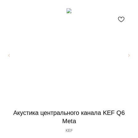
0C
Акустика центрального канала KEF Q6
А
Meta
KEF