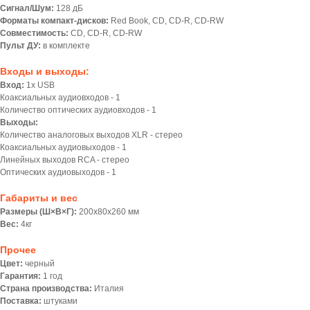
Сигнал/Шум:
128 дБ
Форматы компакт-дисков:
Red Book, CD, CD-R, CD-RW
Совместимость:
CD, CD-R, CD-RW
Пульт ДУ:
в комплекте
Входы и выходы:
Вход:
1х USB
Коаксиальных аудиовходов - 1
Количество оптических аудиовходов - 1
Выходы:
Количество аналоговых выходов XLR - стерео
Коаксиальных аудиовыходов - 1
Линейных выходов RCA - стерео
Оптических аудиовыходов - 1
Габариты и вес
Размеры (Ш×В×Г):
200х80х260 мм
Вес:
4кг
Прочее
Цвет:
черный
Гарантия:
1 год
Страна производства:
Италия
Поставка:
штуками