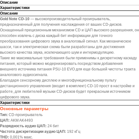
Описание
Характеристики
Описание
Gold Note CD-10
— высокопроизводительный проигрыватель,
предназначенный для получения наслаждения от ваших CD-дисков.
Оснащенный прецизионным механизмом CD и ЦАП высокого разрешения, он
способен извлечь с диска каждый бит информации для точного
преобразования цифрового звука в аналоговый сигнал. Как механическое
шасси, так и электрическая схема были разработаны для достижения
высокого качества звука, исключающего шум и интермодуляцию.
Такие же максимальные требования были применимы к дискретному каскаду
питания, который можно модернизировать посредством добавления
внешнего источника питания PSU-10 EVO для еще большей чистоты тракта
аналогового аудиосигнала.
Благодаря сенсорному дисплею и многофункциональному пульту
дистанционного управления (входит в комплект) CD-10 прост в настройке и
работе, для любителей музыки CD-дисков будет прекрасным источником
цифрового звука.
Характеристики
Основные параметры
Тип:
CD-проигрыватель
ЦАП:
AKM AK4493
Разрядность аудио ЦАП:
24 бит
Частота дискретизации аудио ЦАП:
192 кГц
THD:
0,001% макс.