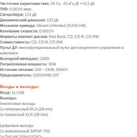
Частотная характеристика:
20 Гц - 20 кГц @ +/-0,3 дБ
THD:
0,001% макс.
Сигнал/Шум:
124 дБ
Динамический диапазон:
123 дБ
Механизм привода:
Stream Unlimited (SUOS-Hifi)
Колебание скорости:
0.0001%
Форматы компакт-дисков:
Red Book, CD, CD-R, CD-RW
Совместимость:
CD, CD-R, CD-RW
Пульт ДУ:
многофункциональный пульт дистанционного управления в
комплекте
Выходной импеданс:
100Ω
Потребляемая мощность:
30W
Источник питания:
100 – 240В, 50/60Ч
Предохранитель:
(100/240В) 2AT
Входы и выходы:
Вход:
1х USB
Выходы:
Аналоговые выходы
1х небалансный RCA (2B-rms)
1х балансный XLR (2В-rms)
Цифровые выходы:
1x коаксиальный S/PDIF 75Ω
1x TosLink 24бит/192кГц