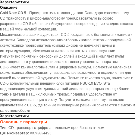
Характеристики
Описание
Gold Note CD 5
- Проигрыватель компакт дисков. Благодаря современному
CD транспорту и цифро-аналоговому преобразователю высокого
разрешения CD-5 обеспечит безупречное воспроизведение каждого нюанса
в вашей музыкальной коллекции.
Механическое шасси и аудиотракт CD-5, созданные с большим вниманием к
деталям. Благодаря использованию отборных компонентов и продуманной
схемотехнике проигрыватель компакт дисков не допускает шумы и
интермодуляцию, обеспечивая чистое и захватывающее звучание.
Интуитивно понятный сенсорный дисплей и входящий в комплект пульт
дистанционного управления позволяют легко управлять аппаратом.
CD-5 имеет как аналоговые, так и цифровые выходы. Полностью балансная
схемотехника обеспечивает универсальные возможности подключения для
вашей высококлассной аудиосистемы. Повысьте качество звука, подключив к
CD-5 дополнительный внешний блок питания PSU-10 EVO. Эта
модернизация улучшает динамический диапазон и раскрывает еще более
тонкие детали в ваших любимых треках, поднимая удовольствие от
прослушивания на новую высоту. Получите максимальное музыкальное
удовольствие с CD-5, где точные инженерные решения сочетаются с высоким
качеством сборки
Характеристики
Основные параметры
Тип:
CD-транспорт с цифро-аналоговым преобразователем
ЦАП-конвертер:
AKM AK4493