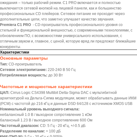
ожидания – только рабочий режим. C1 PRO включается и полностью
выключается сетевой кнопкой на лицевой панели, как и большинство
профессиональных CD плейеров. Сетевое питание не проходит через
дополнительные цепи, что заметно улучшает качество звучания.
Premiera C1 PRO
- CD-проигрыватель профессионального уровня со
стильной и функциональной внешностью, с современными технологиями, с
обновлением ПО, с возможностями универсального использования, с
отличным звуком и, главное, с ценой, которую вряд ли предложат ближайшие
конкуренты.
Характеристики
Основные параметры
Тип:
CD-проигрыватель
Сетевое электропитание:
220-240 В 50 Гц
Потребляемая мощность:
до 30 Вт
Частотные и мощностные характеристики
ЦАП:
Cirrus Logic CS4398 Multibit Delta-Sigma DAC с мультибитной
архитектурой на Дельта-Сигма модуляции, может обрабатывать данныe ИКМ
(PCM) с частотой до 216 кГц и данные DSD 64/128 с источником XMOS USB
Номинальный уровень выходного сигнала:
небалансный 1.0 В / выходное сопротивление 1 кОм
балансный 1.23 В / выходное сопротивление 600 Ом
Частотный диапазон:
CD: 5 Гц - 20 кГц, +/-0.5 дБ
Разделение по каналам:
> 100 дБ
КНИ (THD N):
5 Гц - 20 кГц < 0.005%