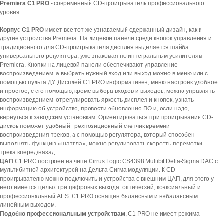
Premiera C1 PRO
- современный CD-проигрыватель профессионального
уровня.
Корпус C1 PRO
имеет все тот же узнаваемый сдержанный дизайн, как и
другие устройства Premiera. На лицевой панели среди кнопок управления и
традиционного для CD-проигрывателя дисплея выделяется шайба
универсального регулятора, уже знакомая по интегральным усилителям
Premiera. Кнопки на лицевой панели обеспечивают управление
воспроизведением, а выбрать нужный вход или выход можно в меню или с
помощью пульта ДУ. Дисплей C1 PRO информативен, меню настроек удобное
и простое, с его помощью, кроме выбора входов и выходов, можно управлять
воспроизведением, отрегулировать яркость дисплея и кнопок, узнать
информацию об устройстве, провести обновление ПО и, если надо,
вернуться к заводским установкам. Ориентироваться при проигрывании CD-
дисков поможет удобный трехпозиционный счетчик времени
воспроизведения треков, а с помощью регулятора, который способен
выполнять функцию «шаттла», можно регулировать скорость перемотки
трека вперед/назад.
ЦАП
С1 PRO построен на чипе Cirrus Logic CS4398 Multibit Delta-Sigma DAC с
мультибитной архитектурой на Дельта-Сигма модуляции. К CD-
проигрывателю можно подключить и устройства с внешним ЦАП, для этого у
него имеется целых три цифровых выхода: оптический, коаксиальный и
профессиональный AES. C1 PRO оснащен балансным и небалансным
линейным выходом.
Подобно профессиональным устройствам
, C1 PRO не имеет режима