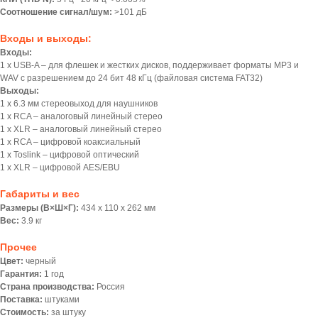
Соотношение сигнал/шум:
>101 дБ
Входы и выходы:
Входы:
1 х USB-A – для флешек и жестких дисков, поддерживает форматы MP3 и
WAV с разрешением до 24 бит 48 кГц (файловая система FAT32)
Выходы:
1 х 6.3 мм стереовыход для наушников
1 х RCA – аналоговый линейный стерео
1 х XLR – аналоговый линейный стерео
1 х RCA – цифровой коаксиальный
1 х Toslink – цифровой оптический
1 х XLR – цифровой AES/EBU
Габариты и вес
Размеры (В×Ш×Г):
434 x 110 x 262 мм
Вес:
3.9 кг
Прочее
Цвет:
черный
Гарантия:
1 год
Страна производства:
Россия
Поставка:
штуками
Стоимость:
за штуку