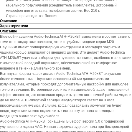
работы, 3 часа работы после 10-минутной зарядки. Возможность
кабельного подключения (соединитель в комплекте). Встроенный
микрофон для ответа на телефонные звонки. Вес 216 г.
Страна производства: Япония
Описание
Характеристики
Описание
Bluetooth-наушники Audio-Technica ATH-M20xBT выполнены в соответствии с
теми же стандартами качества, что и студийные модели серии M20.
Наушники имеют полноразмерную конструкцию и благодаря закрытым
чашкам хорошо защищают от внешних шумов. Это делает Audio-Technica
ATH-M20xBT удачным выбором для путешественников, особенно в сочетании
с комфортной посадкой наушников, обеспечивающей их комфортное
ношение в течение длительного времени.
Вытянутая форма чашек делает Audio-Technica ATH-M20xBT визуально
более компактными. Наушники оснащены 40-мм динамическими
излучателями, которые проходят дополнительную настройку для наиболее
точного звучания. Встроенные усилители наушников обладают повышенной
эффективностью, что позволило продлить время автономной работы модели
до 60 часов. А 10-минутной зарядки аккумуляторов хватит на 3 часа
прослушивания музыки. В случае, когда подзарядить аккумулятор будет
негде, наушники можно подключить к источнику сигнала с помощью
входящего в комплект аудиокабеля.
Audio-Technica ATH-M20xBT оснащены Bluetooth версии 5.0 с поддержкой
улучшенного кодека AAC. Низкая задержка аудиосигнала при беспроводной