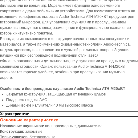
передаче делает возможным использование наушников при просмотре
фильмов или во время игр. Модель имеет функцию одновременного
сопряжения с двумя мобильными устройствами. Для возможности ответа на
входящие телефонные вызовы в Audio-Technica ATH-M20xBT предусмотрен
встроенный микрофон. Для управления функциями и прослушиванием
музыки используются кнопки, размещение и функциональное назначение
которых интуитивно понятны.
Благодаря использованию в конструкции качественных комплектующих и
материалов, а также применению фирменных технологий Audio-Technica,
модель превосходно справляется с музыкой различных жанров. Звучание
наушников при беспроводном подключении отличается
сбалансированностью и детальностью, не уступающими проводным моделям
сравнимой стоимости. Однако пользование Audio-Technica ATH-M20xBT
оказывается гораздо удобнее, особенно при прослушивании музыки в
дороге.
Особенности беспроводных наушников Audio-Technica ATH-M20xBT
Закрытая конструкция, защищающая от внешних шумов
Поддержка кодека AAC
Динамические излучатели 40 мм высокого класса
Характеристики
Основные характеристики
Назначение наушников:
полноразмерные, динамические
Конструкция:
закрытые
Тип наушников:
беспроводные