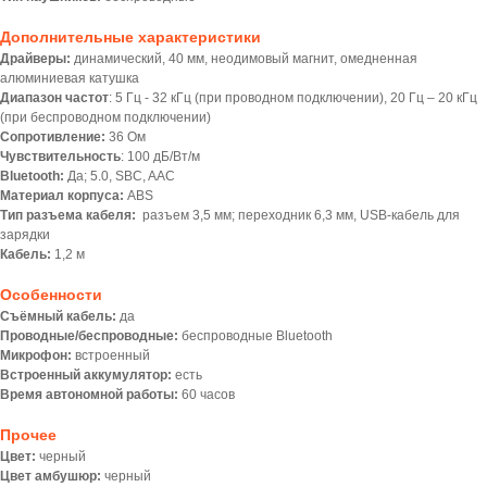
Дополнительные характеристики
Драйверы:
динамический, 40 мм, неодимовый магнит, омедненная
алюминиевая катушка
Диапазон частот
: 5 Гц - 32 кГц (при проводном подключении), 20 Гц – 20 кГц
(при беспроводном подключении)
Сопротивление:
36 Ом
Чувствительность
: 100 дБ/Вт/м
Bluetooth:
Да; 5.0, SBC, AAC
Материал корпуса:
ABS
Тип разъема кабеля:
разъем 3,5 мм; переходник 6,3 мм, USB-кабель для
зарядки
Кабель:
1,2 м
Особенности
Съёмный кабель:
да
Проводные/беспроводные:
беспроводные Bluetooth
Микрофон:
встроенный
Встроенный аккумулятор:
есть
Время автономной работы:
60 часов
Прочее
Цвет:
черный
Цвет амбушюр:
черный