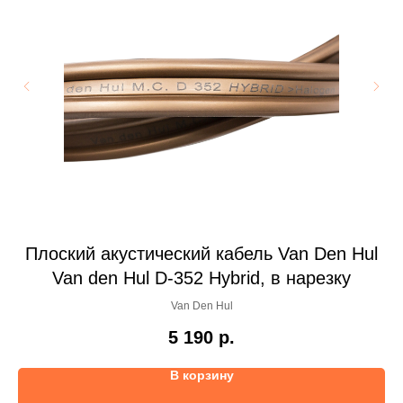
ul
Плоский акустический кабель Van Den Hul
Ак
Van den Hul D-352 Hybrid, в нарезку
Van Den Hul
5 190
р.
В корзину