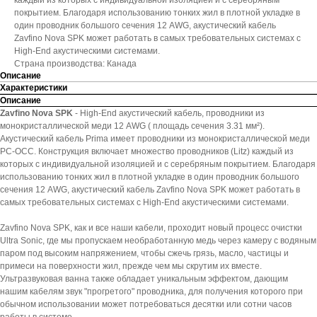
каждый из которых с индивидуальной изоляцией и с серебряным
покрытием. Благодаря использованию тонких жил в плотной укладке в
один проводник большого сечения 12 AWG, акустический кабель
Zavfino Nova SPK может работать в самых требовательных системах с
High-End акустическими системами.
Страна производства: Канада
Описание
Характеристики
Описание
Zavfino Nova SPK
- High-End акустический кабель, проводники из
монокристаллической меди 12 AWG ( площадь сечения 3.31 мм²).
Акустический кабель Prima имеет проводники из монокристаллической меди
PC-OCC. Конструкция включает множество проводников (Litz) каждый из
которых с индивидуальной изоляцией и с серебряным покрытием. Благодаря
использованию тонких жил в плотной укладке в один проводник большого
сечения 12 AWG, акустический кабель Zavfino Nova SPK может работать в
самых требовательных системах с High-End акустическими системами.
Zavfino Nova SPK, как и все наши кабели, проходит новый процесс очистки
Ultra Sonic, где мы пропускаем необработанную медь через камеру с водяным
паром под высоким напряжением, чтобы сжечь грязь, масло, частицы и
примеси на поверхности жил, прежде чем мы скрутим их вместе.
Ультразвуковая ванна также обладает уникальным эффектом, дающим
нашим кабелям звук "прогретого" проводника, для получения которого при
обычном использовании может потребоваться десятки или сотни часов