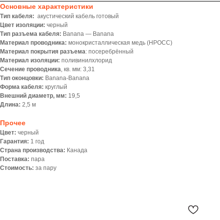
Основные характеристики
Тип кабеля:
акустический кабель готовый
Цвет изоляции:
черный
Тип разъема кабеля:
Banana — Banana
Материал проводника:
монокристаллическая медь (HPOCC)
Материал покрытия разъема
: посеребрённый
Материал изоляции:
поливинилхлорид
Сечение проводника
, кв. мм: 3,31
Тип оконцовки:
Banana-Banana
Форма кабеля:
круглый
Внешний диаметр, мм:
19,5
Длина:
2,5 м
Прочее
Цвет:
черный
Гарантия:
1 год
Страна производства:
Канада
Поставка:
пара
Стоимость:
за пару