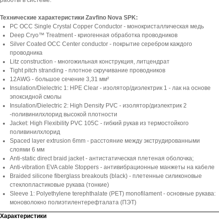
работы в системе.
Технические характеристики Zavfino Nova SPK:
PC OCC Single Crystal Copper Conductor - монокристаллическая медь
Deep Cryo™ Treatment - криогенная обработка проводников
Silver Coated OCC Center conductor - покрытие серебром каждого
проводника
Litz construction - многожильная конструкция, литцендрат
Tight pitch stranding - плотное скручивание проводников
12AWG - большое сечение 3,31 мм²
Insulation/Dielectric 1: HPE Clear - изолятор/диэлектрик 1 - лак на основе
эпоксидной смолы
Insulation/Dielectric 2: High Density PVC - изолятор/диэлектрик 2
-поливинилхлорид высокой плотности
Jacket: High Flexibility PVC 105C - гибкий рукав из термостойкого
поливинилхлорид
Spaced layer extrusion 6mm - расстояние между экструдированными
слоями 6 мм
Anti-static direct braid jacket - антистатическая плетеная оболочка;
Anti-vibration EVA cable Stoppers - антивибрационные манжеты на кабеле
Braided silicone fiberglass breakouts (black) - плетенные силиконовые
стеклопластиковые рукава (тонкие)
Sleeve 1: Polyethylene terephthalate (PET) monofilament - основные рукава:
моноволокно полиэтилентерефталата (ПЭТ)
Характеристики