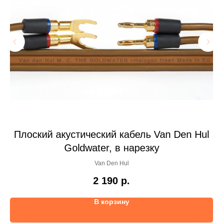
ul
Плоский акустический кабель Van Den Hul
А
Goldwater, в нарезку
Van Den Hul
2 190
р.
В корзину