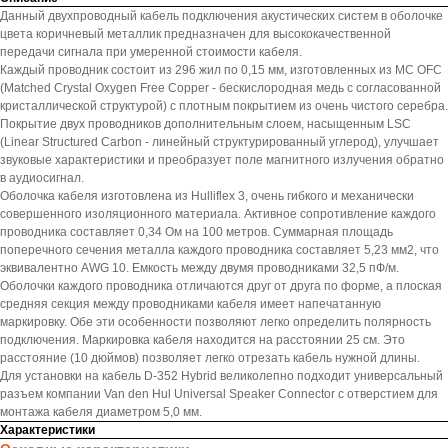
Данный двухпроводный кабель подключения акустических систем в оболочке
цвета коричневый металлик предназначен для высококачественной
передачи сигнала при умеренной стоимости кабеля.
Каждый проводник состоит из 296 жил по 0,15 мм, изготовленных из MC OFC
(Matched Crystal Oxygen Free Copper - бескислородная медь с согласованной
кристаллической структурой) с плотным покрытием из очень чистого серебра.
Покрытие двух проводников дополнительным слоем, насыщенным LSC
(Linear Structured Carbon - линейный структурированный углерод), улучшает
звуковые характеристики и преобразует поле магнитного излучения обратно
в аудиосигнал.
Оболочка кабеля изготовлена из Hulliflex 3, очень гибкого и механически
совершенного изоляционного материала. Активное сопротивление каждого
проводника составляет 0,34 Ом на 100 метров. Суммарная площадь
поперечного сечения металла каждого проводника составляет 5,23 мм2, что
эквивалентно AWG 10. Емкость между двумя проводниками 32,5 пФ/м.
Оболочки каждого проводника отличаются друг от друга по форме, а плоская
средняя секция между проводниками кабеля имеет напечатанную
маркировку. Обе эти особенности позволяют легко определить полярность
подключения. Маркировка кабеля находится на расстоянии 25 см. Это
расстояние (10 дюймов) позволяет легко отрезать кабель нужной длины.
Для установки на кабель D-352 Hybrid великолепно подходит универсальный
разъем компании Van den Hul Universal Speaker Connector с отверстием для
монтажа кабеля диаметром 5,0 мм.
Характеристики