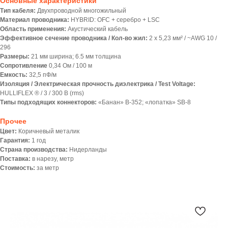
Основные характеристики
Тип кабеля:
Двухпроводной многожильный
Материал проводника:
HYBRID: OFC + серебро + LSC
Область применения:
Акустический кабель
Эффективное сечение проводника / Кол-во жил:
2 x 5,23 мм² / ~AWG 10 /
296
Размеры:
21 мм ширина; 6.5 мм толщина
Сопротивление
0,34 Oм / 100 м
Емкость:
32,5 пФ/м
Изоляция / Электрическая прочность диэлектрика / Test Voltage:
HULLIFLEX ® / 3 / 300 В (rms)
Типы подходящих коннекторов:
«Банан» B-352; «лопатка» SB-8
Прочее
Цвет:
Коричневый металик
Гарантия:
1 год
Страна производства:
Нидерланды
Поставка:
в нарезу, метр
Стоимость:
за метр