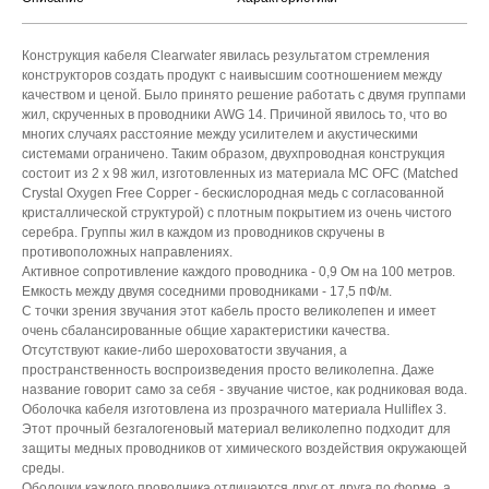
Конструкция кабеля Clearwater явилась результатом стремления
конструкторов создать продукт с наивысшим соотношением между
качеством и ценой. Было принято решение работать с двумя группами
жил, скрученных в проводники AWG 14. Причиной явилось то, что во
многих случаях расстояние между усилителем и акустическими
системами ограничено. Таким образом, двухпроводная конструкция
состоит из 2 х 98 жил, изготовленных из материала MC OFC (Matched
Crystal Oxygen Free Copper - бескислородная медь с согласованной
кристаллической структурой) с плотным покрытием из очень чистого
серебра. Группы жил в каждом из проводников скручены в
противоположных направлениях.
Активное сопротивление каждого проводника - 0,9 Ом на 100 метров.
Емкость между двумя соседними проводниками - 17,5 пФ/м.
С точки зрения звучания этот кабель просто великолепен и имеет
очень сбалансированные общие характеристики качества.
Отсутствуют какие-либо шероховатости звучания, а
пространственность воспроизведения просто великолепна. Даже
название говорит само за себя - звучание чистое, как родниковая вода.
Оболочка кабеля изготовлена из прозрачного материала Hulliflex 3.
Этот прочный безгалогеновый материал великолепно подходит для
защиты медных проводников от химического воздействия окружающей
среды.
Оболочки каждого проводника отличаются друг от друга по форме, а