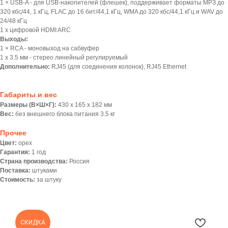
1 × USB-A - для USB-накопителей (флешек), поддерживает форматы МРЗ до
320 кбс/44, 1 кГц, FLAC до 16 бит/44,1 кГц, WMA до 320 кбс/44,1 кГц и WAV до
24/48 кГц
1 х цифровой HDMI ARC
Выходы:
1 × RCA - моновыход на сабвуфер
1 х 3.5 мм - стерео линейный регулируемый
Дополнительно:
RJ45 (для соединения колонок), RJ45 Ethernet
Габариты и вес
Размеры (В×Ш×Г):
430 х 165 х 182 мм
Вес:
без внешнего блока питания 3.5 кг
Прочее
Цвет:
орех
Гарантия:
1 год
Страна производства:
Россия
Поставка:
штуками
Стоимость:
за штуку
СКИДКА