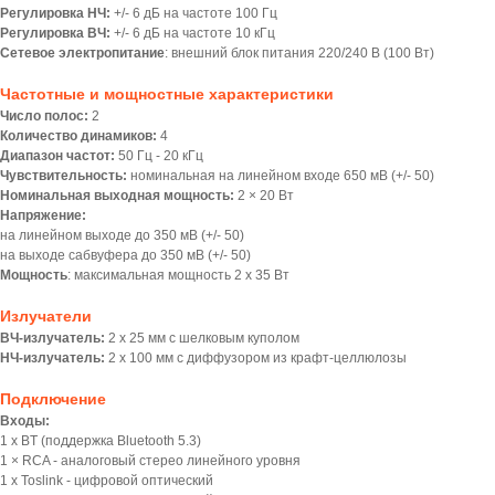
Регулировка НЧ:
+/- 6 дБ на частоте 100 Гц
Регулировка ВЧ:
+/- 6 дБ на частоте 10 кГц
Сетевое электропитание
: внешний блок питания 220/240 В (100 Вт)
Частотные и мощностные характеристики
Число полос:
2
Количество динамиков:
4
Диапазон частот:
50 Гц - 20 кГц
Чувствительность:
номинальная на линейном входе 650 мВ (+/- 50)
Номинальная выходная мощность:
2 × 20 Вт
Напряжение:
на линейном выходе до 350 мВ (+/- 50)
на выходе сабвуфера до 350 мВ (+/- 50)
Мощность
: максимальная мощность 2 х 35 Вт
Излучатели
ВЧ-излучатель:
2 x 25 мм с шелковым куполом
НЧ-излучатель:
2 x 100 мм с диффузором из крафт-целлюлозы
Подключение
Входы:
1 х BT (поддержка Bluetooth 5.3)
1 × RCA - аналоговый стерео линейного уровня
1 x Toslink - цифровой оптический