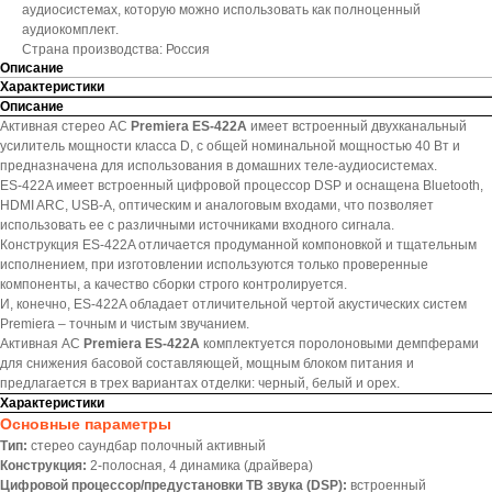
аудиосистемах, которую можно использовать как полноценный
аудиокомплект.
Страна производства: Россия
Описание
Характеристики
Описание
Активная стерео АС
Premiera ES-422A
имеет встроенный двухканальный
усилитель мощности класса D, с общей номинальной мощностью 40 Вт и
предназначена для использования в домашних теле-аудиосистемах.
ES-422A имеет встроенный цифровой процессор DSP и оснащена Bluetooth,
HDMI ARC, USB-A, оптическим и аналоговым входами, что позволяет
использовать ее с различными источниками входного сигнала.
Конструкция ES-422A отличается продуманной компоновкой и тщательным
исполнением, при изготовлении используются только проверенные
компоненты, а качество сборки строго контролируется.
И, конечно, ES-422A обладает отличительной чертой акустических систем
Premiera – точным и чистым звучанием.
Активная АС
Premiera ES-422A
комплектуется поролоновыми демпферами
для снижения басовой составляющей, мощным блоком питания и
предлагается в трех вариантах отделки: черный, белый и орех.
Характеристики
Основные параметры
Тип:
стерео саундбар полочный активный
Конструкция:
2-полосная, 4 динамика (драйвера)
Цифровой процессор/предустановки ТВ звука (DSP):
встроенный