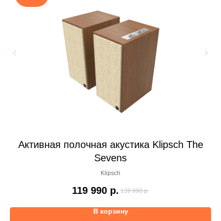
Активная полочная акустика Klipsch The
А
Sevens
Klipsch
119 990
р.
139 990
р.
В корзину