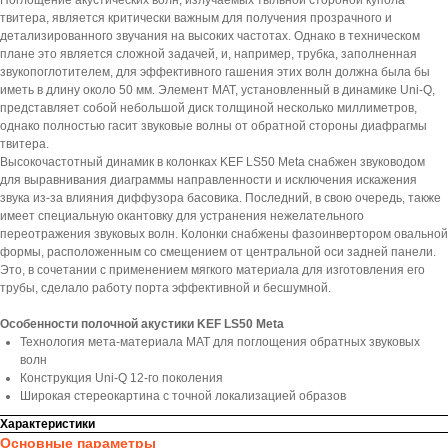
Поглощение акустических волн, излучаемых тыльной стороной купола
твитера, является критически важным для получения прозрачного и
детализированного звучания на высоких частотах. Однако в техническом
плане это является сложной задачей, и, например, трубка, заполненная
звукопоглотителем, для эффективного гашения этих волн должна была бы
иметь в длину около 50 мм. Элемент MAT, установленный в динамике Uni-Q,
представляет собой небольшой диск толщиной несколько миллиметров,
однако полностью гасит звуковые волны от обратной стороны диафрагмы
твитера.
Высокочастотный динамик в колонках KEF LS50 Meta снабжен звуководом
для выравнивания диаграммы направленности и исключения искажения
звука из-за влияния диффузора басовика. Последний, в свою очередь, также
имеет специальную окантовку для устранения нежелательного
переотражения звуковых волн. Колонки снабжены фазоинвертором овальной
формы, расположенным со смещением от центральной оси задней панели.
Это, в сочетании с применением мягкого материала для изготовления его
трубы, сделало работу порта эффективной и бесшумной.
Особенности полочной акустики KEF LS50 Meta
Технология мета-материала MAT для поглощения обратных звуковых
волн
Конструкция Uni-Q 12-го поколения
Широкая стереокартина с точной локализацией образов
Характеристики
Основные параметры