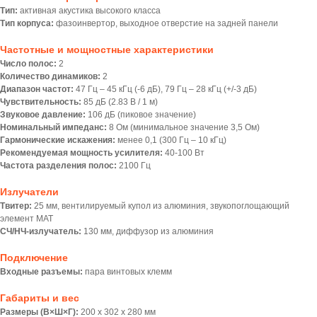
Тип:
активная акустика высокого класса
Тип корпуса:
фазоинвертор, выходное отверстие на задней панели
Частотные и мощностные характеристики
Число полос:
2
Количество динамиков:
2
Диапазон частот:
47 Гц – 45 кГц (-6 дБ), 79 Гц – 28 кГц (+/-3 дБ)
Чувствительность:
85 дБ (2.83 В / 1 м)
Звуковое давление:
106 дБ (пиковое значение)
Номинальный импеданс:
8 Ом (минимальное значение 3,5 Ом)
Гармонические искажения:
менее 0,1 (300 Гц – 10 кГц)
Рекомендуемая мощность усилителя:
40-100 Вт
Частота разделения полос:
2100 Гц
Излучатели
Твитер:
25 мм, вентилируемый купол из алюминия, звукопоглощающий
элемент MAT
СЧ/НЧ-излучатель:
130 мм, диффузор из алюминия
Подключение
Входные разъемы:
пара винтовых клемм
Габариты и вес
Размеры (В×Ш×Г):
200 x 302 x 280 мм