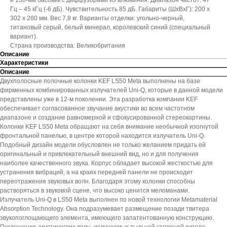
и 130-мм басовик с диффузорами из алюминия. Диапазон частот: 47
Гц – 45 кГц (-6 дБ). Чувствительность 85 дБ. Габариты (ШхВхГ): 200 x
302 x 280 мм. Вес 7,8 кг. Варианты отделки: угольно-черный,
титановый серый, белый минерал, королевский синий (специальный
вариант).
Страна производства: Великобритания
Описание
Характеристики
Описание
Двухполосные полочные колонки KEF LS50 Meta выполнены на базе
фирменных комбинированных излучателей Uni-Q, которые в данной модели
представлены уже в 12-м поколении. Эта разработка компании KEF
обеспечивает согласованное звучание акустики во всем частотном
диапазоне и создание равномерной и сфокусированной стереокартины.
Колонки KEF LS50 Meta обращают на себя внимание необычной изогнутой
фронтальной панелью, в центре которой находится излучатель Uni-Q.
Подобный дизайн модели обусловлен не только желанием придать ей
оригинальный и привлекательный внешний вид, но и для получения
наиболее качественного звука. Корпус обладает высокой жесткостью для
устранения вибраций, а на краях передней панели не происходит
переотражения звуковых волн. Благодаря этому колонки способны
растворяться в звуковой сцене, что высоко ценится меломанами.
Излучатель Uni-Q в LS50 Meta выполнен по новой технологии Metamaterial
Absorption Technology. Она подразумевает размещение позади твитера
звукопоглощающего элемента, имеющего запатентованную конструкцию.