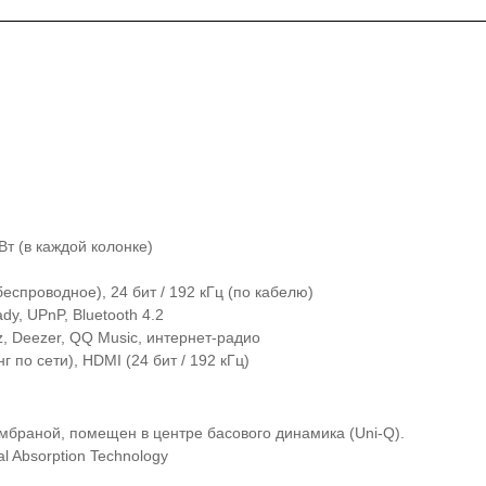
 Вт (в каждой колонке)
(беспроводное), 24 бит / 192 кГц (по кабелю)
dy, UPnP, Bluetooth 4.2
uz, Deezer, QQ Music, интернет-радио
г по сети), HDMI (24 бит / 192 кГц)
мбраной, помещен в центре басового динамика (Uni-Q).
al Absorption Technology