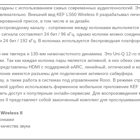
озданы с использованием самых современных аудиотехнологий. Эта
влекательно. Внешний вид KEF LS50 Wireless II разрабатывал лич
рованной прессе, в том числе и за дизайн.
о беспроводному каналу - сопряжение между колонками выполняет
игнала составляют 24 бит / 96 кГц, однако колонки можно соедини
и 24 бит / 192 кГц. В колонках используется беспроводная платф
5-мм твитера и 130-мм низкочастотного динамика. Это Uni-Q 12-г
и. Так как каждая колонка пары является активной, в них обеих с
представлены HDMI с поддержкой eARC, линейный, оптический и 
 колонке имеются разъемы для подключения активного сабвуфера.
y, а также работа в системах под управлением Roon. В режиме ст
стикой удобно использовать фирменное мобильное приложение KEF
ить доступ к популярным онлайн-сервисам. Для воспроизведения 
ess II представляет собой законченный комплект для прослушивани
ireless II
онками
качества звука