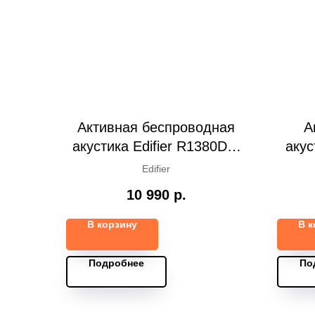
Активная беспроводная
А
акустика Edifier R1380DB,
акус
black
Edifier
10 990
р.
В корзину
В к
Подробнее
По