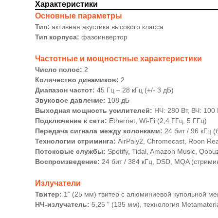
Характеристики
Основные параметры
Тип:
активная акустика высокого класса
Тип корпуса:
фазоинвертор
Частотные и мощностные характеристики
Число полос:
2
Количество динамиков:
2
Диапазон частот:
45 Гц – 28 кГц (+/- 3 дБ)
Звуковое давление:
108 дБ
Выходная мощность усилителей:
НЧ: 280 Вт, ВЧ: 100
Подключение к сети:
Ethernet, Wi-Fi (2,4 ГГц, 5 ГГц)
Передача сигнала между колонками:
24 бит / 96 кГц 
Технологии стриминга:
AirPaly2, Chromecast, Roon Rea
Потоковые службы:
Spotify, Tidal, Amazon Music, Qob
Воспроизведение:
24 бит / 384 кГц, DSD, MQA (стримин
Излучатели
Твитер:
1” (25 мм) твитер с алюминиевой купольной ме
НЧ-излучатель:
5,25 " (135 мм), технология Metamateri