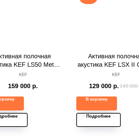
ктивная полочная
Активная полочн
тика KEF LS50 Meta,
акустика KEF LSX II 
Sand Shell
Blue
KEF
KEF
159 000
р.
129 000
р.
149 000
орзину
В корзину
дробнее
Подробнее