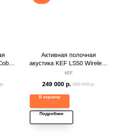
ая
Активная полочная
Cobalt
акустика KEF LS50 Wireless
II, Mineral White
KEF
249 000
р.
р.
289 000
р.
В корзину
Подробнее