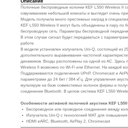
Описание
Полочные беспроводные колонки KEF LS50 Wireless II с
озвучиванием небольшой комнаты и выглядит очень при
Модель получила много престижных наград в специализи
KEF LS50 Wireless II могут быть объединены в пару п
беспроводную сеть. Параметры беспроводной передачи с
В этом случае сигнал будет передаваться с параметрам
работе.
В модели установлен излучатель Uni-Q, состоящий из 2
дополнительного выравнивания частотной характеристик
динамиков. Входы расположены на одной из АС. Здесь 
Wireless II возможно по Wi-Fi или Ethernet. На каждой
Поддерживаются подключения UPnP, Chromecast и AirPla
параметрами до 24 бит / 384 кГц. Для управления аку
мультирум на базе совместимых колонок фирмы и получ
соединение Bluetooth. В целом система KEF LS50 Wirel
Особенности активной полочной акустики KEF LS50 W
Беспроводное или проводное соединения между кол
Излучатель Uni-Q с технологией MAT для повышения 
HDMI eARC, Bluetooth, AirPlay 2, Chromecast