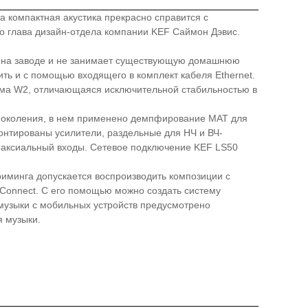
 компактная акустика прекрасно справится с
но глава дизайн-отдела компании KEF Саймон Дэвис.
ся на заводе и не занимает существующую домашнюю
ть и с помощью входящего в комплект кабеля Ethernet.
орма W2, отличающаяся исключительной стабильностью в
о поколения, в нем применено демпфирование MAT для
монтированы усилители, раздельные для НЧ и ВЧ-
коаксиальный входы. Сетевое подключение KEF LS50
риминга допускается воспроизводить композиции с
 Connect. С его помощью можно создать систему
музыки с мобильных устройств предусмотрено
я музыки.