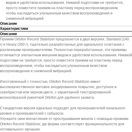
видом и удобством использования. Никакой подготовки не требуется;
просто поместите прижим на пластинку перед воспроизведением,
чтобы насладиться улучшенным качеством воспроизведения и
сниженной вибрацией.
Описание
Характеристики
Описание
Прижим Ortofon Record Stabilizer предлагается в двух версиях: Standard (240
г) и Heavy (350 г), тщательно разработанных для идеального сочетания с
различными проигрывателями. Полностью переработанные, эти прижимы
отличаются элегантным внешним видом и удобством использования. Никакой
подготовки не требуется; просто поместите прижим на пластинку перед
воспроизведением, чтобы насладиться улучшенным качеством
воспроизведения и сниженной вибрацией.
Изготовленный с точностью, Ortofon Record Stabilizer имеет
высококачественное матовое анодированное покрытие, доступное в
серебристом или черном цвете, с характерной текстурированной
волнообразной рукояткой Ortofon для удобного захвата.
Стандартная версия идеально подходит для проигрывателей начального
уровня и проигрывателей с субшасси.
Улучшите свои впечатления от прослушивания винила с помощью прижима
Ortofon Record Stabilizer, где форма соответствует функциональности для
оптимального звучания.